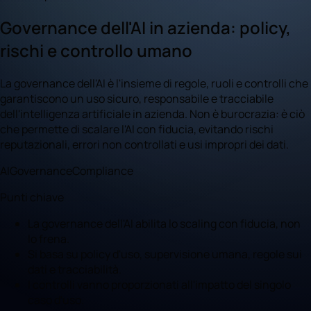
Governance dell'AI in azienda: policy,
rischi e controllo umano
La governance dell'AI è l'insieme di regole, ruoli e controlli che
garantiscono un uso sicuro, responsabile e tracciabile
dell'intelligenza artificiale in azienda. Non è burocrazia: è ciò
che permette di scalare l'AI con fiducia, evitando rischi
reputazionali, errori non controllati e usi impropri dei dati.
AI
Governance
Compliance
Punti chiave
La governance dell'AI abilita lo scaling con fiducia, non
lo frena.
Si basa su policy d'uso, supervisione umana, regole sui
dati e tracciabilità.
I controlli vanno proporzionati all'impatto del singolo
caso d'uso.