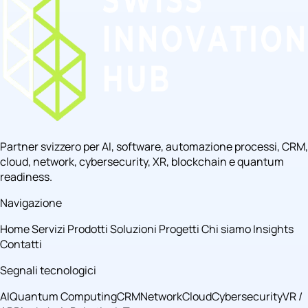
Partner svizzero per AI, software, automazione processi, CRM,
cloud, network, cybersecurity, XR, blockchain e quantum
readiness.
Navigazione
Home
Servizi
Prodotti
Soluzioni
Progetti
Chi siamo
Insights
Contatti
Segnali tecnologici
AI
Quantum Computing
CRM
Network
Cloud
Cybersecurity
VR /