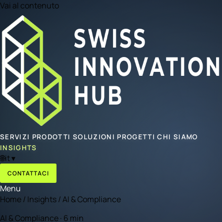
Vai al contenuto
SERVIZI
PRODOTTI
SOLUZIONI
PROGETTI
CHI SIAMO
INSIGHTS
🌐
it
▾
CONTATTACI
Menu
Home
/
Insights
/
AI & Compliance
AI & Compliance · 6 min