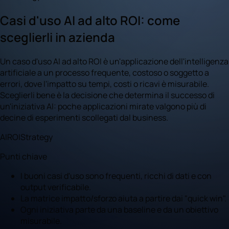
Casi d'uso AI ad alto ROI: come
sceglierli in azienda
Un caso d'uso AI ad alto ROI è un'applicazione dell'intelligenza
artificiale a un processo frequente, costoso o soggetto a
errori, dove l'impatto su tempi, costi o ricavi è misurabile.
Sceglierli bene è la decisione che determina il successo di
un'iniziativa AI: poche applicazioni mirate valgono più di
decine di esperimenti scollegati dal business.
AI
ROI
Strategy
Punti chiave
I buoni casi d'uso sono frequenti, ricchi di dati e con
output verificabile.
La matrice impatto/sforzo aiuta a partire dai "quick win".
Ogni iniziativa parte da una baseline e da un obiettivo
misurabile.