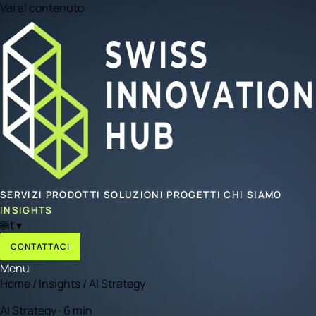
Vai al contenuto
SERVIZI
PRODOTTI
SOLUZIONI
PROGETTI
CHI SIAMO
INSIGHTS
🌐
it
▾
CONTATTACI
Menu
Home
/
Insights
/
AI Strategy
AI Strategy · 6 min