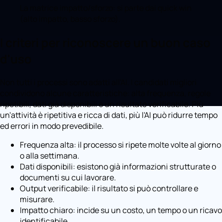
La matrice impatto/sforzo: si parte dai quick win
(alto impatto, basso sforzo).
I criteri per riconoscere un buon caso
d'uso
Non tutti i processi sono adatti all'AI. I candidati migliori
condividono alcune caratteristiche: alta frequenza, regole
ripetibili, dati già disponibili e un risultato verificabile. Più
un'attività è ripetitiva e ricca di dati, più l'AI può ridurre tempo
ed errori in modo prevedibile.
Frequenza alta: il processo si ripete molte volte al giorno
o alla settimana.
Dati disponibili: esistono già informazioni strutturate o
documenti su cui lavorare.
Output verificabile: il risultato si può controllare e
misurare.
Impatto chiaro: incide su un costo, un tempo o un ricavo
identificabile.