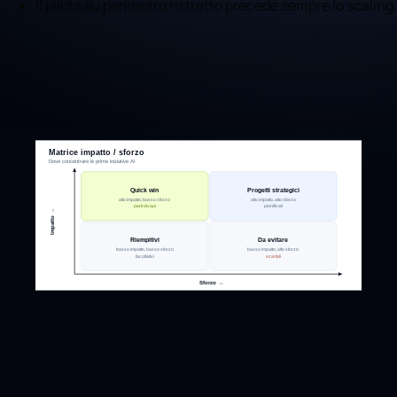
Il pilota su perimetro ristretto precede sempre lo scaling.