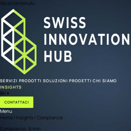
Vai al contenuto
SERVIZI
PRODOTTI
SOLUZIONI
PROGETTI
CHI SIAMO
INSIGHTS
🌐
it
▾
CONTATTACI
Menu
Home
/
Insights
/
Compliance
Compliance · 6 min