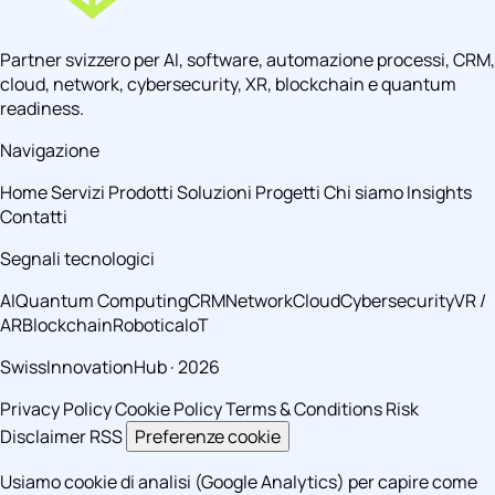
Partner svizzero per AI, software, automazione processi, CRM,
cloud, network, cybersecurity, XR, blockchain e quantum
readiness.
Navigazione
Home
Servizi
Prodotti
Soluzioni
Progetti
Chi siamo
Insights
Contatti
Segnali tecnologici
AI
Quantum Computing
CRM
Network
Cloud
Cybersecurity
VR /
AR
Blockchain
Robotica
IoT
SwissInnovationHub · 2026
Privacy Policy
Cookie Policy
Terms & Conditions
Risk
Disclaimer
RSS
Preferenze cookie
Usiamo cookie di analisi (Google Analytics) per capire come