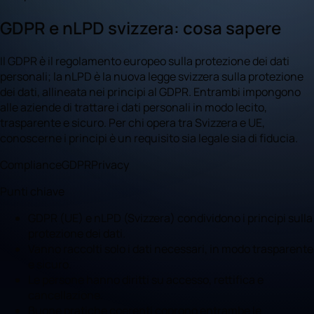
GDPR e nLPD svizzera: cosa sapere
Il GDPR è il regolamento europeo sulla protezione dei dati
personali; la nLPD è la nuova legge svizzera sulla protezione
dei dati, allineata nei principi al GDPR. Entrambi impongono
alle aziende di trattare i dati personali in modo lecito,
trasparente e sicuro. Per chi opera tra Svizzera e UE,
conoscerne i principi è un requisito sia legale sia di fiducia.
Compliance
GDPR
Privacy
Punti chiave
GDPR (UE) e nLPD (Svizzera) condividono i principi sulla
protezione dei dati.
Vanno raccolti solo i dati necessari, in modo trasparente
e sicuro.
Le persone hanno diritti su accesso, rettifica e
cancellazione.
Buone pratiche coerenti coprono entrambe le