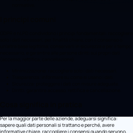
normative.
I principi comuni
GDPR e nLPD condividono i principi fondamentali: raccogliere
solo i dati necessari, per finalità chiare, con il consenso o
un'altra base legittima, conservarli in sicurezza e per il tempo
necessario, e garantire alle persone diritti sui propri dati
(accesso, rettifica, cancellazione).
Minimizzazione: raccogliere solo i dati necessari.
Trasparenza: informare su come si usano i dati.
Sicurezza: proteggere i dati con misure adeguate.
Diritti: garantire accesso, rettifica e cancellazione.
Cosa significa in pratica
Per la maggior parte delle aziende, adeguarsi significa:
sapere quali dati personali si trattano e perché, avere
informative chiare, raccogliere i consensi quando servono,