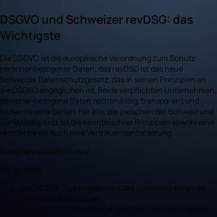
DSGVO und Schweizer revDSG: das
Wichtigste
Die DSGVO ist die europäische Verordnung zum Schutz
personenbezogener Daten; das revDSG ist das neue
Schweizer Datenschutzgesetz, das in seinen Prinzipien an
die DSGVO angeglichen ist. Beide verpflichten Unternehmen,
personenbezogene Daten rechtmässig, transparent und
sicher zu verarbeiten. Für alle, die zwischen der Schweiz und
der EU tätig sind, ist die Kenntnis ihrer Prinzipien sowohl eine
rechtliche als auch eine Vertrauensanforderung.
Compliance
GDPR
Privacy
Kernpunkte
Die DSGVO (EU) und das revDSG (Schweiz) teilen die
Datenschutzprinzipien.
Es sollten nur die notwendigen Daten erhoben werden,