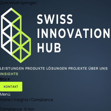
Zum Inhalt springen
LEISTUNGEN
PRODUKTE
LÖSUNGEN
PROJEKTE
ÜBER UNS
INSIGHTS
🌐
de
▾
KONTAKT
Menü
Home
/
Insights
/
Compliance
Compliance · 6 min