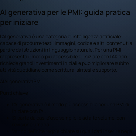
AI generativa per le PMI: guida pratica
per iniziare
L'AI generativa è una categoria di intelligenza artificiale
capace di produrre testi, immagini, codice e altri contenuti a
partire da istruzioni in linguaggio naturale. Per una PMI
rappresenta il modo più accessibile di iniziare con l'AI: non
richiede grandi investimenti iniziali e può migliorare subito
attività quotidiane come scrittura, sintesi e supporto.
AI
AI generativa
PMI
Punti chiave
L'AI generativa è il modo più accessibile per una PMI di
iniziare con l'AI.
Si parte da casi d'uso semplici e ad alto volume, con
revisione umana.
Vanno definite regole chiare su quali dati inserire negli