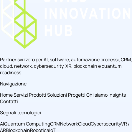
Partner svizzero per AI, software, automazione processi, CRM,
cloud, network, cybersecurity, XR, blockchain e quantum
readiness.
Navigazione
Home
Servizi
Prodotti
Soluzioni
Progetti
Chi siamo
Insights
Contatti
Segnali tecnologici
AI
Quantum Computing
CRM
Network
Cloud
Cybersecurity
VR /
AR
Blockchain
Robotica
IoT