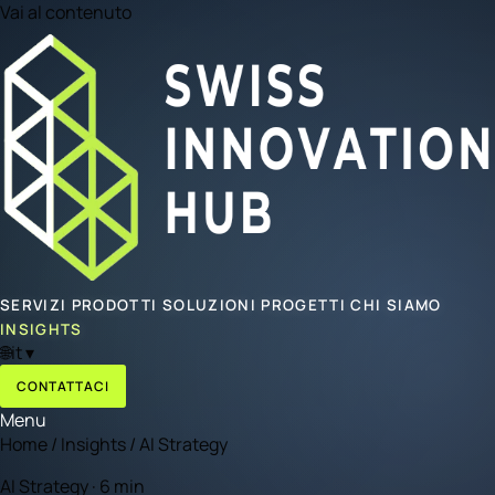
Vai al contenuto
SERVIZI
PRODOTTI
SOLUZIONI
PROGETTI
CHI SIAMO
INSIGHTS
🌐
it
▾
CONTATTACI
Menu
Home
/
Insights
/
AI Strategy
AI Strategy · 6 min