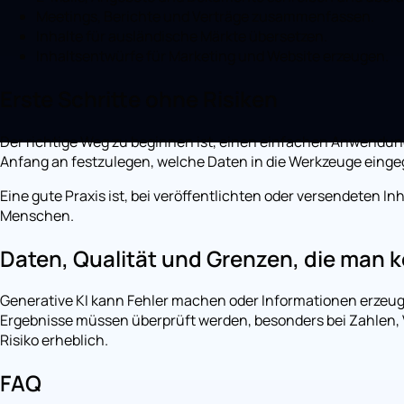
Meetings, Berichte und Verträge zusammenfassen.
Inhalte für ausländische Märkte übersetzen.
Inhaltsentwürfe für Marketing und Website erzeugen.
Erste Schritte ohne Risiken
Der richtige Weg zu beginnen ist, einen einfachen Anwendungs
Anfang an festzulegen, welche Daten in die Werkzeuge eing
Eine gute Praxis ist, bei veröffentlichten oder versendeten 
Menschen.
Daten, Qualität und Grenzen, die man k
Generative KI kann Fehler machen oder Informationen erzeugen,
Ergebnisse müssen überprüft werden, besonders bei Zahlen,
Risiko erheblich.
FAQ