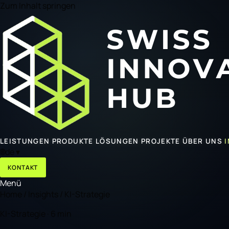
Zum Inhalt springen
LEISTUNGEN
PRODUKTE
LÖSUNGEN
PROJEKTE
ÜBER UNS
🌐
de
▾
KONTAKT
Menü
Home
/
Insights
/
KI-Strategie
KI-Strategie · 6 min