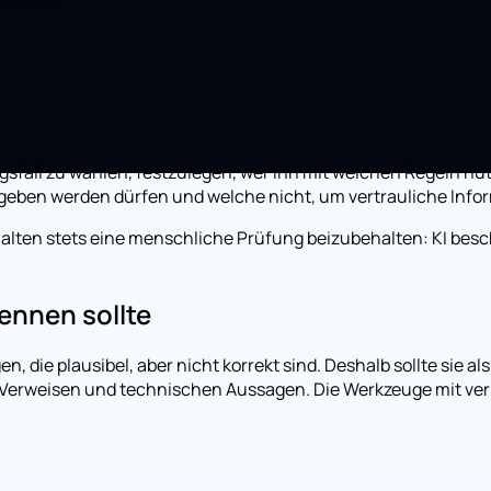
fall zu wählen, festzulegen, wer ihn mit welchen Regeln nutze
egeben werden dürfen und welche nicht, um vertrauliche Inf
Inhalten stets eine menschliche Prüfung beizubehalten: KI bes
ennen sollte
 die plausibel, aber nicht korrekt sind. Deshalb sollte sie al
 Verweisen und technischen Aussagen. Die Werkzeuge mit ver