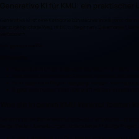
Generative KI für KMU: ein praktischer 
Generative KI ist eine Kategorie künstlicher Intelligenz, die i
der zugänglichste Weg, mit KI zu beginnen: Sie erfordert ke
verbessern.
AI
AI generativa
PMI
Kernpunkte
Generative KI ist der zugänglichste Weg für ein KMU, mit
Man startet mit einfachen Anwendungsfällen mit hohe
Es müssen klare Regeln festgelegt werden, welche Dat
Ergebnisse müssen stets überprüft werden: KI assistiert,
Was sie in einem KMU konkret leisten k
Die unmittelbarsten Anwendungsfälle für ein kleines Unte
langer Texte, Übersetzungen, Antworten auf häufige Fragen,
E-Mails, Angebote und Dokumente schreiben und übera