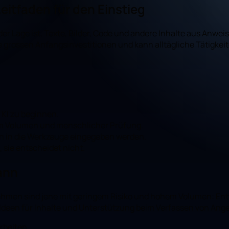
Leitfaden für den Einstieg
n der Lage ist, Texte, Bilder, Code und andere Inhalte aus Anwe
ine grossen Anfangsinvestitionen und kann alltägliche Tätig
 KI zu beginnen.
m Volumen und menschlicher Prüfung.
en in die Werkzeuge eingegeben werden.
 sie entscheidet nicht.
ann
rnehmen sind jene mit geringem Risiko und hohem Volumen:
 Ideen für Inhalte und Unterstützung beim Verfassen von Ang
rbeiten.