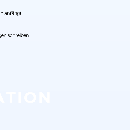
an anfängt
gen schreiben