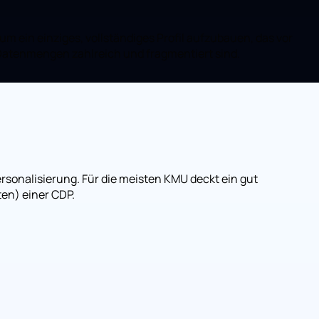
 ein einziges, vollständiges Profil aufzubauen, das vor
 Datenmengen zahlreich und fragmentiert sind.
rsonalisierung. Für die meisten KMU deckt ein gut
ten) einer CDP.