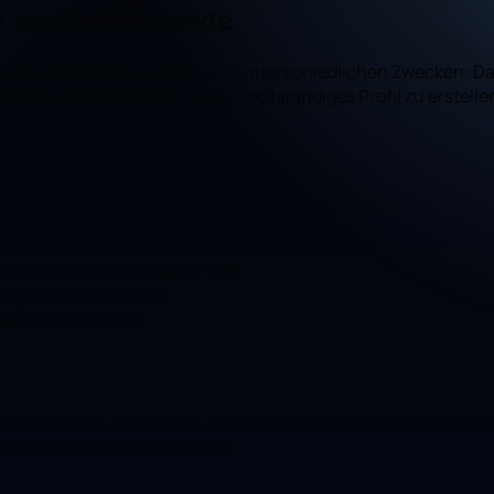
: die Unterschiede
eide Kundendaten, jedoch mit unterschiedlichen Zwecken: D
ellen vereinheitlicht, um ein vollständiges Profil zu erstell
ten.
zu einem vollständigen Profil.
in grossem Massstab.
plexe Kontexte da.
, Chancen, Aktivitäten, die Historie der Interaktionen mit Ver
ist es mehr als ausreichend.