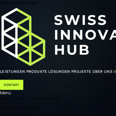
Zum Inhalt springen
LEISTUNGEN
PRODUKTE
LÖSUNGEN
PROJEKTE
ÜBER UNS
🌐
de
▾
KONTAKT
Menü
Home
/
Insights
/
CRM & Vertrieb
CRM & Vertrieb · 5 min