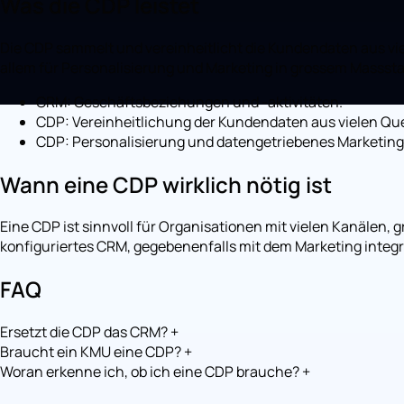
Was die CDP leistet
Die CDP sammelt und vereinheitlicht die Kundendaten aus vie
allem für Personalisierung und Marketing in grossem Masssta
CRM: Geschäftsbeziehungen und -aktivitäten.
CDP: Vereinheitlichung der Kundendaten aus vielen Que
CDP: Personalisierung und datengetriebenes Marketing
Wann eine CDP wirklich nötig ist
Eine CDP ist sinnvoll für Organisationen mit vielen Kanälen
konfiguriertes CRM, gegebenenfalls mit dem Marketing integri
FAQ
Ersetzt die CDP das CRM?
+
Braucht ein KMU eine CDP?
+
Woran erkenne ich, ob ich eine CDP brauche?
+