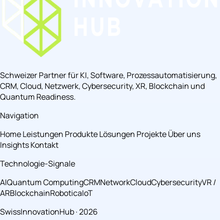
Schweizer Partner für KI, Software, Prozessautomatisierung,
CRM, Cloud, Netzwerk, Cybersecurity, XR, Blockchain und
Quantum Readiness.
Navigation
Home
Leistungen
Produkte
Lösungen
Projekte
Über uns
Insights
Kontakt
Technologie-Signale
AI
Quantum Computing
CRM
Network
Cloud
Cybersecurity
VR /
AR
Blockchain
Robotica
IoT
SwissInnovationHub · 2026