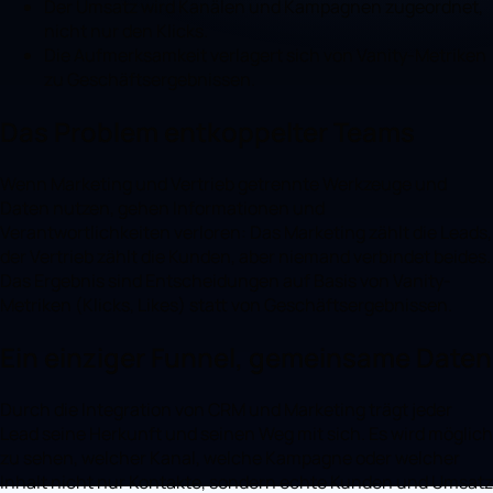
Der Umsatz wird Kanälen und Kampagnen zugeordnet,
nicht nur den Klicks.
Die Aufmerksamkeit verlagert sich von Vanity-Metriken
zu Geschäftsergebnissen.
Das Problem entkoppelter Teams
Wenn Marketing und Vertrieb getrennte Werkzeuge und
Daten nutzen, gehen Informationen und
Verantwortlichkeiten verloren: Das Marketing zählt die Leads,
der Vertrieb zählt die Kunden, aber niemand verbindet beides.
Das Ergebnis sind Entscheidungen auf Basis von Vanity-
Metriken (Klicks, Likes) statt von Geschäftsergebnissen.
Ein einziger Funnel, gemeinsame Daten
Durch die Integration von CRM und Marketing trägt jeder
Lead seine Herkunft und seinen Weg mit sich. Es wird möglich
zu sehen, welcher Kanal, welche Kampagne oder welcher
Inhalt nicht nur Kontakte, sondern echte Kunden und Umsatz