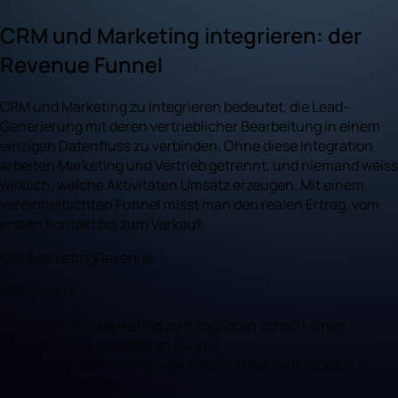
CRM und Marketing integrieren: der
Revenue Funnel
CRM und Marketing zu integrieren bedeutet, die Lead-
Generierung mit deren vertrieblicher Bearbeitung in einem
einzigen Datenfluss zu verbinden. Ohne diese Integration
arbeiten Marketing und Vertrieb getrennt, und niemand weiss
wirklich, welche Aktivitäten Umsatz erzeugen. Mit einem
vereinheitlichten Funnel misst man den realen Ertrag, vom
ersten Kontakt bis zum Verkauf.
CRM
Marketing
Revenue
Kernpunkte
CRM und Marketing zu integrieren schafft einen
einzigen, messbaren Funnel.
Jeder Lead wird von der Herkunft bis zum Verkauf
nachverfolgt.