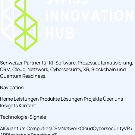
Schweizer Partner für KI, Software, Prozessautomatisierung,
CRM, Cloud, Netzwerk, Cybersecurity, XR, Blockchain und
Quantum Readiness.
Navigation
Home
Leistungen
Produkte
Lösungen
Projekte
Über uns
Insights
Kontakt
Technologie-Signale
AI
Quantum Computing
CRM
Network
Cloud
Cybersecurity
VR /