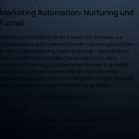
Marketing Automation: Nurturing und
Funnel
Marketing Automation ist der Einsatz von Software zur
Automatisierung sich wiederholender Marketingaktivitäten —
E-Mails, Segmentierung, Lead-Nurturing — basierend auf
dem Verhalten der Kontakte. Sie ermöglicht es, eine
konstante Beziehung zu potenziellen Kunden in grossem
Massstab zu pflegen und sie über die Zeit vom ersten
Interesse bis zu dem Moment zu begleiten, in dem sie bereit
sind, mit einem Vertriebsmitarbeiter zu sprechen.
Marketing automation
Nurturing
Funnel
Kernpunkte
Marketing Automation pflegt Leads über die Zeit, in
grossem Massstab und personalisiert.
Die meisten Leads reifen allmählich, sie kaufen nicht