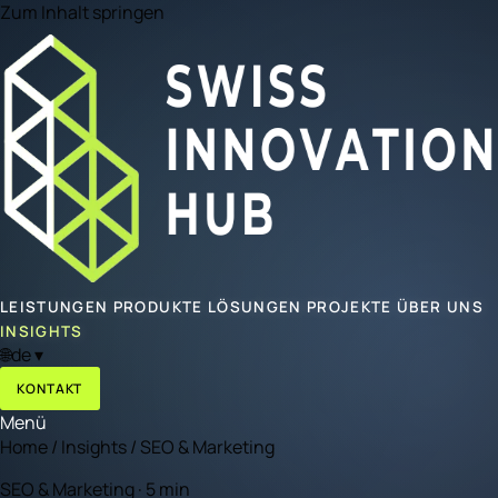
Zum Inhalt springen
LEISTUNGEN
PRODUKTE
LÖSUNGEN
PROJEKTE
ÜBER UNS
INSIGHTS
🌐
de
▾
KONTAKT
Menü
Home
/
Insights
/
SEO & Marketing
SEO & Marketing · 5 min