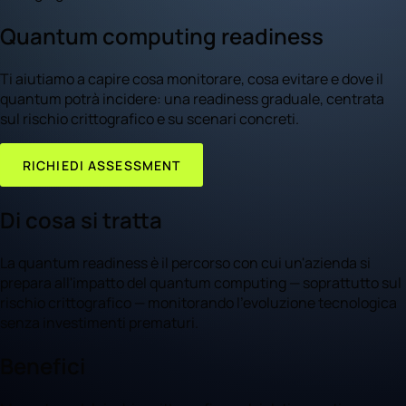
Quantum computing readiness
Ti aiutiamo a capire cosa monitorare, cosa evitare e dove il
quantum potrà incidere: una readiness graduale, centrata
sul rischio crittografico e su scenari concreti.
RICHIEDI ASSESSMENT
Di cosa si tratta
La quantum readiness è il percorso con cui un'azienda si
prepara all'impatto del quantum computing — soprattutto sul
rischio crittografico — monitorando l'evoluzione tecnologica
senza investimenti prematuri.
Benefici