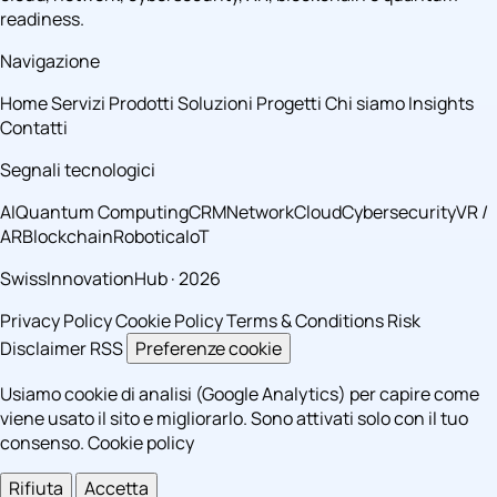
readiness.
Navigazione
Home
Servizi
Prodotti
Soluzioni
Progetti
Chi siamo
Insights
Contatti
Segnali tecnologici
AI
Quantum Computing
CRM
Network
Cloud
Cybersecurity
VR /
AR
Blockchain
Robotica
IoT
SwissInnovationHub · 2026
Privacy Policy
Cookie Policy
Terms & Conditions
Risk
Disclaimer
RSS
Preferenze cookie
Usiamo cookie di analisi (Google Analytics) per capire come
viene usato il sito e migliorarlo. Sono attivati solo con il tuo
consenso.
Cookie policy
Rifiuta
Accetta