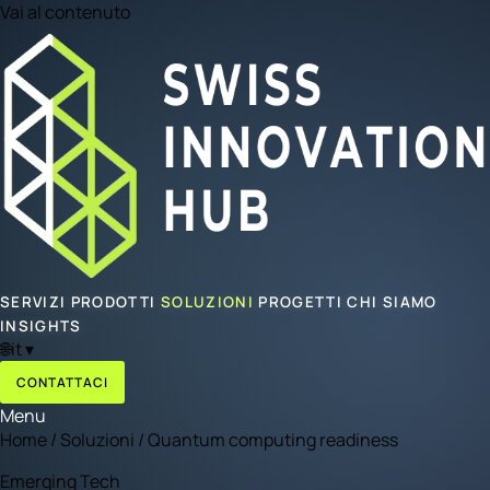
Vai al contenuto
SERVIZI
PRODOTTI
SOLUZIONI
PROGETTI
CHI SIAMO
INSIGHTS
🌐
it
▾
CONTATTACI
Menu
Home
/
Soluzioni
/
Quantum computing readiness
Emerging Tech