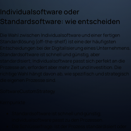
Individualsoftware oder
Standardsoftware: wie entscheiden
Die Wahl zwischen Individualsoftware und einer fertigen
Standardlösung (off-the-shelf) ist eine der häufigsten
Entscheidungen bei der Digitalisierung eines Unternehmens.
Standardsoftware ist schnell und günstig, aber
standardisiert; Individualsoftware passt sich perfekt an die
Prozesse an, erfordert aber mehr Zeit und Investition. Die
richtige Wahl hängt davon ab, wie spezifisch und strategisch
die eigenen Prozesse sind.
Software
Custom
Strategy
Kernpunkte
Standardsoftware ist schnell und günstig;
Individualsoftware passt zu den Prozessen.
Die Schlüsselfrage: Ist der Prozess standardisiert oder