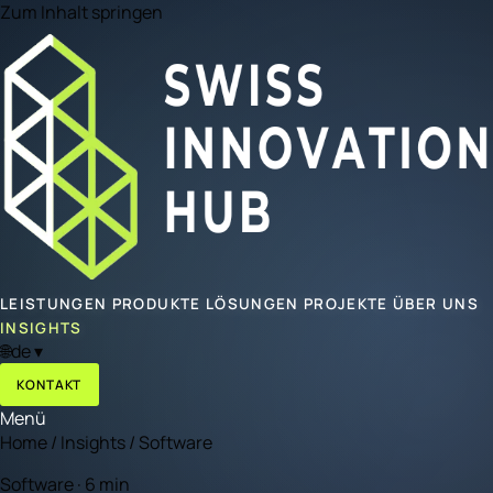
Zum Inhalt springen
LEISTUNGEN
PRODUKTE
LÖSUNGEN
PROJEKTE
ÜBER UNS
INSIGHTS
🌐
de
▾
KONTAKT
Menü
Home
/
Insights
/
Software
Software · 6 min