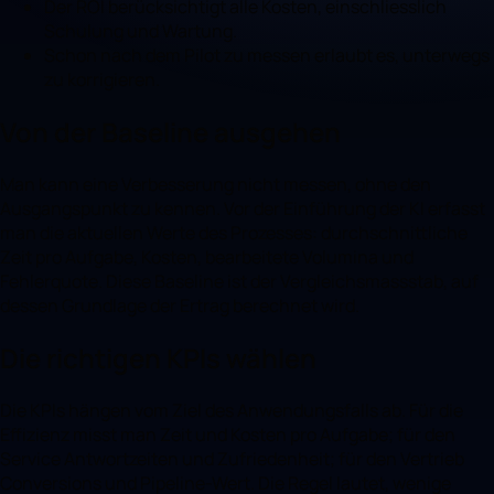
Der ROI berücksichtigt alle Kosten, einschliesslich
Schulung und Wartung.
Schon nach dem Pilot zu messen erlaubt es, unterwegs
zu korrigieren.
Von der Baseline ausgehen
Man kann eine Verbesserung nicht messen, ohne den
Ausgangspunkt zu kennen. Vor der Einführung der KI erfasst
man die aktuellen Werte des Prozesses: durchschnittliche
Zeit pro Aufgabe, Kosten, bearbeitete Volumina und
Fehlerquote. Diese Baseline ist der Vergleichsmassstab, auf
dessen Grundlage der Ertrag berechnet wird.
Die richtigen KPIs wählen
Die KPIs hängen vom Ziel des Anwendungsfalls ab. Für die
Effizienz misst man Zeit und Kosten pro Aufgabe; für den
Service Antwortzeiten und Zufriedenheit; für den Vertrieb
Conversions und Pipeline-Wert. Die Regel lautet, wenige