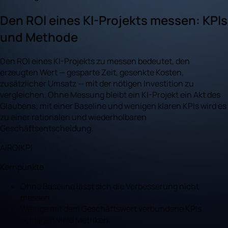
Den ROI eines KI-Projekts messen: KPIs
und Methode
Den ROI eines KI-Projekts zu messen bedeutet, den
erzeugten Wert — gesparte Zeit, gesenkte Kosten,
zusätzlicher Umsatz — mit der nötigen Investition zu
vergleichen. Ohne Messung bleibt ein KI-Projekt ein Akt des
Glaubens; mit einer Baseline und wenigen klaren KPIs wird es
zu einer rationalen und wiederholbaren
Geschäftsentscheidung.
AI
ROI
KPI
Kernpunkte
Ohne Baseline lässt sich die Verbesserung nicht
messen.
Wenige mit dem Geschäftswert verbundene KPIs
schlagen viele Metriken.