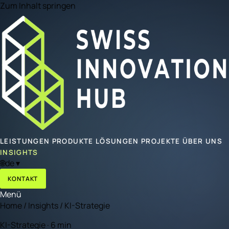
Zum Inhalt springen
LEISTUNGEN
PRODUKTE
LÖSUNGEN
PROJEKTE
ÜBER UNS
INSIGHTS
🌐
de
▾
KONTAKT
Menü
Home
/
Insights
/
KI-Strategie
KI-Strategie · 6 min