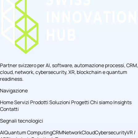
Partner svizzero per AI, software, automazione processi, CRM,
cloud, network, cybersecurity, XR, blockchain e quantum
readiness.
Navigazione
Home
Servizi
Prodotti
Soluzioni
Progetti
Chi siamo
Insights
Contatti
Segnali tecnologici
AI
Quantum Computing
CRM
Network
Cloud
Cybersecurity
VR /