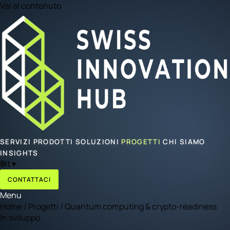
Vai al contenuto
SERVIZI
PRODOTTI
SOLUZIONI
PROGETTI
CHI SIAMO
INSIGHTS
🌐
it
▾
CONTATTACI
Menu
Home
/
Progetti
/
Quantum computing & crypto-readiness
In sviluppo