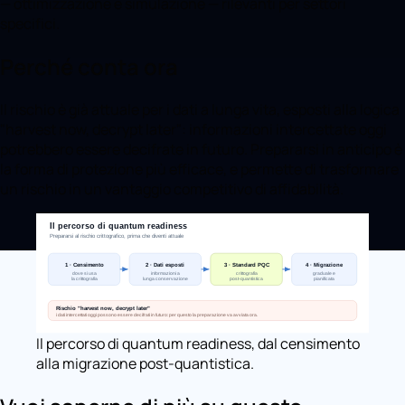
— ottimizzazione e simulazione — rilevanti per settori
specifici.
Perché conta ora
Il rischio è già attuale per i dati a lunga vita, esposti alla logica
"harvest now, decrypt later": informazioni intercettate oggi
potrebbero essere decifrate in futuro. Prepararsi in anticipo è
la forma di protezione più efficace, e permette di trasformare
un rischio in un vantaggio competitivo di affidabilità.
Il percorso di quantum readiness, dal censimento
alla migrazione post-quantistica.