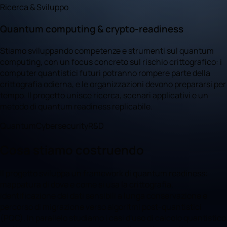
Ricerca & Sviluppo
Quantum computing & crypto-readiness
Stiamo sviluppando competenze e strumenti sul quantum
computing, con un focus concreto sul rischio crittografico: i
computer quantistici futuri potranno rompere parte della
crittografia odierna, e le organizzazioni devono prepararsi per
tempo. Il progetto unisce ricerca, scenari applicativi e un
metodo di quantum readiness replicabile.
Quantum
Cybersecurity
R&D
Cosa stiamo costruendo
Il progetto sviluppa un framework di quantum readiness:
mappatura di dove e come si usa la crittografia,
identificazione dei dati sensibili a lunga conservazione e
percorso di migrazione verso algoritmi post-quantistici
(PQC). In parallelo studiamo i casi d'uso di calcolo quantistico