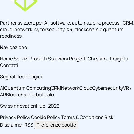
Partner svizzero per AI, software, automazione processi, CRM,
cloud, network, cybersecurity, XR, blockchain e quantum
readiness.
Navigazione
Home
Servizi
Prodotti
Soluzioni
Progetti
Chi siamo
Insights
Contatti
Segnali tecnologici
AI
Quantum Computing
CRM
Network
Cloud
Cybersecurity
VR /
AR
Blockchain
Robotica
IoT
SwissInnovationHub · 2026
Privacy Policy
Cookie Policy
Terms & Conditions
Risk
Disclaimer
RSS
Preferenze cookie