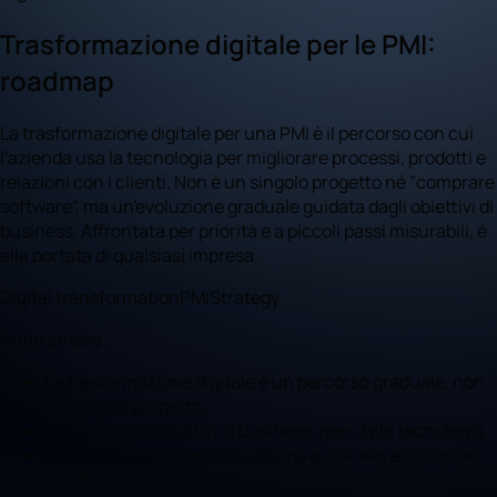
Trasformazione digitale per le PMI:
roadmap
La trasformazione digitale per una PMI è il percorso con cui
l'azienda usa la tecnologia per migliorare processi, prodotti e
relazioni con i clienti. Non è un singolo progetto né "comprare
software", ma un'evoluzione graduale guidata dagli obiettivi di
business. Affrontata per priorità e a piccoli passi misurabili, è
alla portata di qualsiasi impresa.
Digital transformation
PMI
Strategy
Punti chiave
La trasformazione digitale è un percorso graduale, non
un singolo progetto.
Si parte dagli obiettivi di business, non dalla tecnologia.
Una roadmap per priorità alterna quick win e iniziative
strutturali.