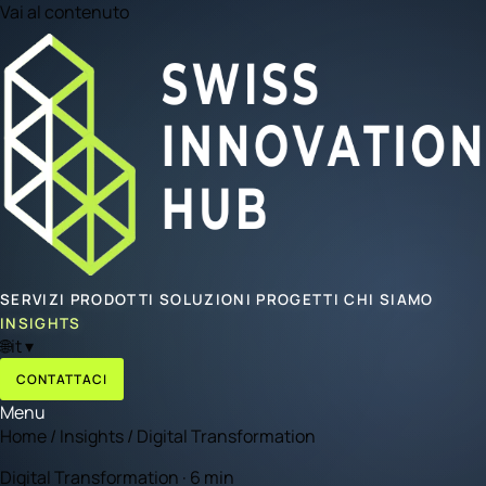
Vai al contenuto
SERVIZI
PRODOTTI
SOLUZIONI
PROGETTI
CHI SIAMO
INSIGHTS
🌐
it
▾
CONTATTACI
Menu
Home
/
Insights
/
Digital Transformation
Digital Transformation · 6 min