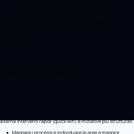
Il coinvolgimento delle persone è decisivo per il
successo.
Partire dagli obiettivi, non dalla
tecnologia
La trasformazione digitale efficace parte da una domanda di
business: cosa vogliamo migliorare — efficienza, vendite,
esperienza cliente? La tecnologia è il mezzo, non il fine.
Partire dagli strumenti, senza un obiettivo, porta a
investimenti scollegati e poco usati.
Una roadmap per priorità
Invece di trasformare tutto insieme, conviene procedere per
priorità: individuare le aree a maggior impatto, affrontarle una
alla volta e costruire sui risultati. Una roadmap realistica
alterna interventi rapidi (quick win) e iniziative più strutturali.
Mappare i processi e individuare le aree a maggior