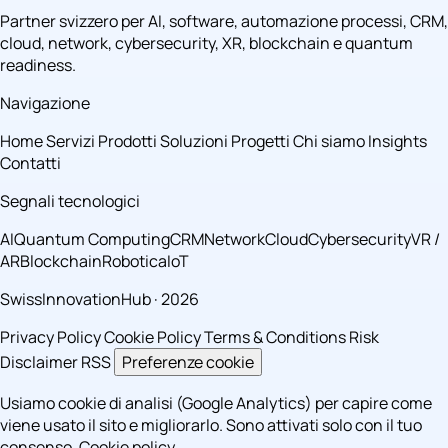
Partner svizzero per AI, software, automazione processi, CRM,
cloud, network, cybersecurity, XR, blockchain e quantum
readiness.
Navigazione
Home
Servizi
Prodotti
Soluzioni
Progetti
Chi siamo
Insights
Contatti
Segnali tecnologici
AI
Quantum Computing
CRM
Network
Cloud
Cybersecurity
VR /
AR
Blockchain
Robotica
IoT
SwissInnovationHub · 2026
Privacy Policy
Cookie Policy
Terms & Conditions
Risk
Disclaimer
RSS
Preferenze cookie
Usiamo cookie di analisi (Google Analytics) per capire come
viene usato il sito e migliorarlo. Sono attivati solo con il tuo
consenso.
Cookie policy