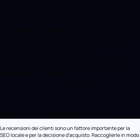
reputazione.
I contenuti legati al territorio rafforzano la rilevanza
locale.
Profilo aziendale e coerenza dei dati
Il punto di partenza è un profilo aziendale completo e
aggiornato sui principali servizi di mappe e ricerca, con nome,
indirizzo, telefono e categoria corretti. La coerenza di questi
dati su tutto il web (sito, directory, social) rafforza la fiducia
dei motori e la visibilità locale.
Profilo aziendale completo e aggiornato.
Dati (nome, indirizzo, telefono) coerenti ovunque.
Categorie e servizi descritti correttamente.
Recensioni e segnali di fiducia
Le recensioni dei clienti sono un fattore importante per la
SEO locale e per la decisione d'acquisto. Raccoglierle in modo