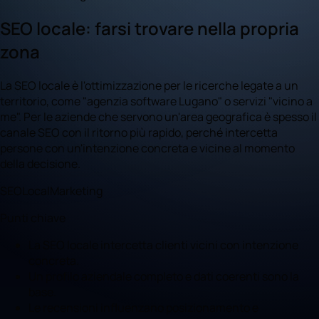
SEO locale: farsi trovare nella propria
zona
La SEO locale è l'ottimizzazione per le ricerche legate a un
territorio, come "agenzia software Lugano" o servizi "vicino a
me". Per le aziende che servono un'area geografica è spesso il
canale SEO con il ritorno più rapido, perché intercetta
persone con un'intenzione concreta e vicine al momento
della decisione.
SEO
Local
Marketing
Punti chiave
La SEO locale intercetta clienti vicini con intenzione
concreta.
Un profilo aziendale completo e dati coerenti sono la
base.
Le recensioni influenzano posizionamento e