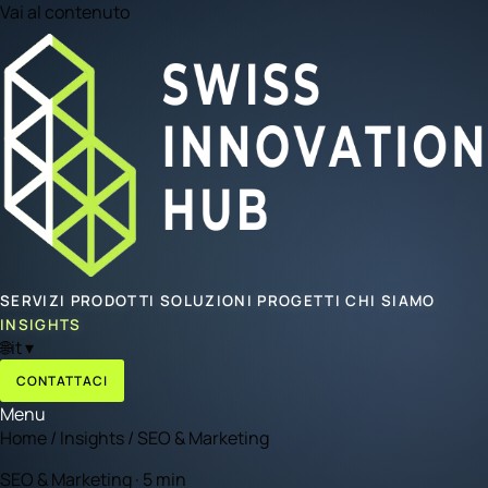
Vai al contenuto
SERVIZI
PRODOTTI
SOLUZIONI
PROGETTI
CHI SIAMO
INSIGHTS
🌐
it
▾
CONTATTACI
Menu
Home
/
Insights
/
SEO & Marketing
SEO & Marketing · 5 min