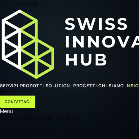
Vai al contenuto
SERVIZI
PRODOTTI
SOLUZIONI
PROGETTI
CHI SIAMO
INSI
🌐
it
▾
CONTATTACI
Menu
Home
/
Insights
/
Digital Marketing
Digital Marketing · 6 min