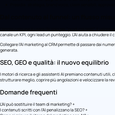
Presidia: strategia, brand voice, claim sensibili, approvaz
Dal contenuto al funnel: un flusso misu
L'errore comune è usare l'AI solo per "produrre testi". Il valo
canale un KPI, ogni lead un punteggio. L'AI aiuta a chiudere il c
Collegare l'AI marketing al CRM permette di passare dai numeri 
generata.
SEO, GEO e qualità: il nuovo equilibrio
I motori di ricerca e gli assistenti AI premiano contenuti utili, 
strutturare meglio, coprire più angolazioni e velocizzare la
Domande frequenti
L'AI può sostituire il team di marketing?
+
I contenuti scritti con l'AI penalizzano la SEO?
+