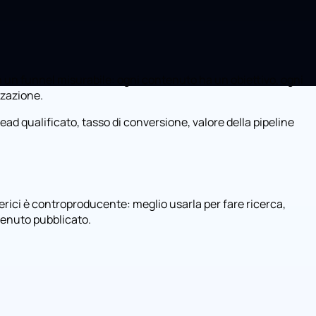
in un funnel misurabile: ogni contenuto ha un obiettivo, ogni
zzazione.
ead qualificato, tasso di conversione, valore della pipeline
generici è controproducente: meglio usarla per fare ricerca,
tenuto pubblicato.