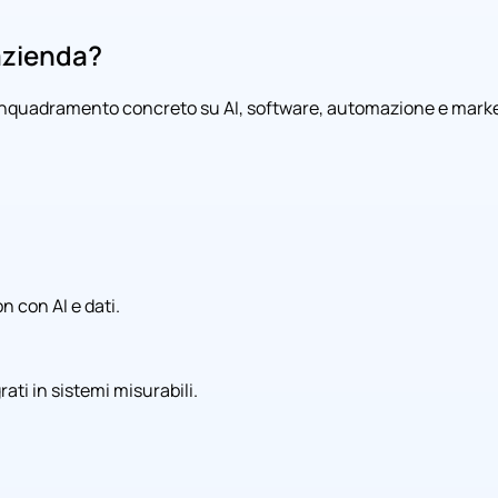
 azienda?
 inquadramento concreto su AI, software, automazione e market
 con AI e dati.
ati in sistemi misurabili.