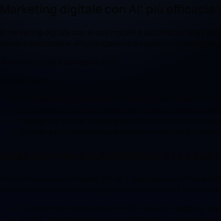
Marketing digitale con AI: più efficacia 
Il marketing digitale con AI usa modelli e automazione per prod
liberare tempo dalle attività ripetitive e investirlo in strategi
AI Marketing
SEO
Lead generation
Punti chiave
L'AI libera tempo dalle attività ripetitive per investirlo in s
Automatizza il volume, presidia il brand e le scelte sensibi
Collega contenuti, campagne e CRM in un funnel misura
Qualità e competenza reale battono il volume di contenu
Cosa conviene automatizzare (e cosa 
Non tutto va automatizzato. L'AI dà il meglio sulle attività ad 
lead, analisi dei dati. Restano presidiati dall'uomo il tono di vo
Automatizza: bozze, varianti A/B, riassunti, tagging, repo
Assisti: idee di campagna, analisi dei dati, personalizzaz