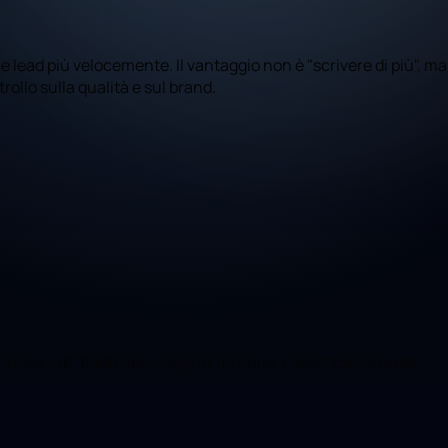
 lead più velocemente. Il vantaggio non è "scrivere di più", ma
rollo sulla qualità e sul brand.
py, riassunti, traduzioni, segmentazione, classificazione dei