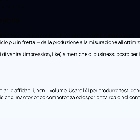
ione finale.
rabile
re vero nasce quando contenuti, campagne e dati sono collegati 
iclo più in fretta — dalla produzione alla misurazione all'ottimi
di vanità (impression, like) a metriche di business: costo per l
chiari e affidabili, non il volume. Usare l'AI per produrre testi 
 revisione, mantenendo competenza ed esperienza reale nel con