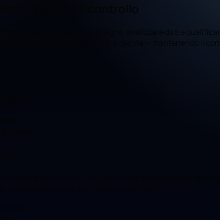
senza perdere il controllo
urre contenuti, gestire campagne, analizzare dati e qualificare
a, posizionamento e relazione con il cliente — mantenendo il cont
trategia.
li.
bile.
ti generici.
no)
alto volume e basso rischio reputazionale: bozze, varianti di co
ce, le scelte strategiche e i messaggi sensibili.
rtistica.
ione.