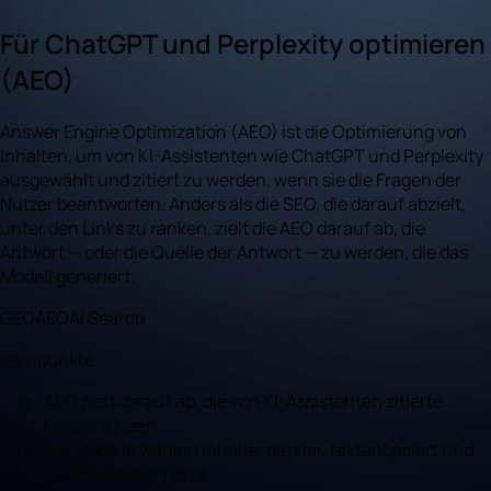
Für ChatGPT und Perplexity optimieren
(AEO)
Answer Engine Optimization (AEO) ist die Optimierung von
Inhalten, um von KI-Assistenten wie ChatGPT und Perplexity
ausgewählt und zitiert zu werden, wenn sie die Fragen der
Nutzer beantworten. Anders als die SEO, die darauf abzielt,
unter den Links zu ranken, zielt die AEO darauf ab, die
Antwort — oder die Quelle der Antwort — zu werden, die das
Modell generiert.
GEO
AEO
AI Search
Kernpunkte
AEO zielt darauf ab, die von KI-Assistenten zitierte
Quelle zu sein.
Die Modelle wählen Inhalte, die klar, faktenbasiert und
gut strukturiert sind.