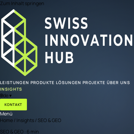
Zum Inhalt springen
LEISTUNGEN
PRODUKTE
LÖSUNGEN
PROJEKTE
ÜBER UNS
INSIGHTS
🌐
de
▾
KONTAKT
Menü
Home
/
Insights
/
SEO & GEO
SEO & GEO · 6 min